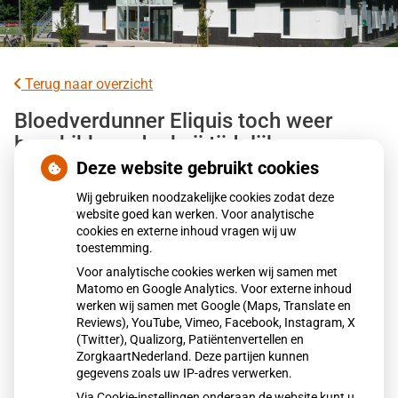
Terug naar overzicht
Bloedverdunner Eliquis toch weer
beschikbaar dankzij tijdelijke
afspraken
Deze website gebruikt cookies
Wij gebruiken noodzakelijke cookies zodat deze
Bloedverdunner Eliquis is sinds 18 december 2025 weer
website goed kan werken. Voor analytische
cookies en externe inhoud vragen wij uw
leverbaar aan apotheken dankzij tijdelijke afspraken
toestemming.
tussen groothandel Mosadex en fabrikant BMS. De eerdere
Voor analytische cookies werken wij samen met
stop volgde op een prijsconflict. Door het akkoord hoeven
Matomo en Google Analytics. Voor externe inhoud
ruim 260.000 patiënten voorlopig niet over te stappen op
werken wij samen met Google (Maps, Translate en
een ander middel. De partijen werken aan een structurele
Reviews), YouTube, Vimeo, Facebook, Instagram, X
(Twitter), Qualizorg, Patiëntenvertellen en
oplossing.
ZorgkaartNederland. Deze partijen kunnen
gegevens zoals uw IP-adres verwerken.
Via Cookie-instellingen onderaan de website kunt u