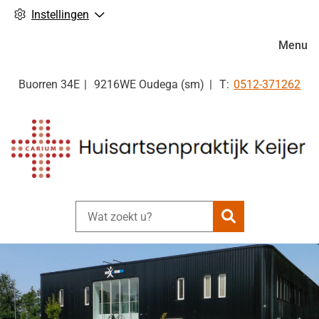
Instellingen
Hoofdm
Menu
Tel:
Buorren
34E
9216WE
Oudega (sm)
0512-371262
Zoeken