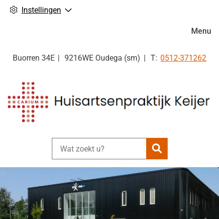
Instellingen
Hoofdm
Menu
Tel:
Buorren
34E
9216WE
Oudega (sm)
0512-371262
Zoeken