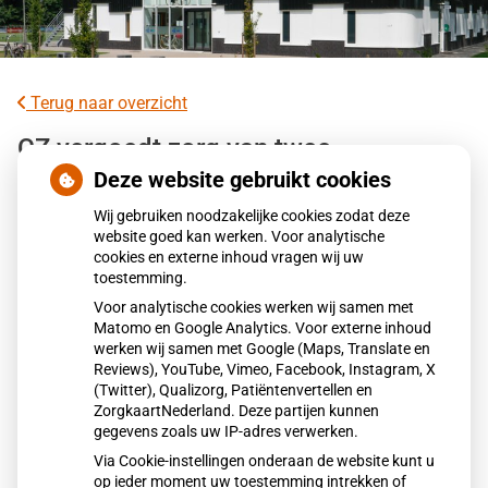
Terug naar overzicht
CZ vergoedt zorg van twee
gespecialiseerde revalidatieartsen niet
Deze website gebruikt cookies
meer
Wij gebruiken noodzakelijke cookies zodat deze
website goed kan werken. Voor analytische
cookies en externe inhoud vragen wij uw
Zorgverzekeraar CZ vergoedt sinds 2026 geen zorg meer
toestemming.
van twee gespecialiseerde solo-revalidatieartsen voor
Voor analytische cookies werken wij samen met
bindweefselziekten. Honderden patiënten zijn hierdoor
Matomo en Google Analytics. Voor externe inhoud
gedupeerd. Volgens patiëntenorganisaties is passende
werken wij samen met Google (Maps, Translate en
alternatieve zorg niet beschikbaar. Zij roepen op meldingen
Reviews), YouTube, Vimeo, Facebook, Instagram, X
(Twitter), Qualizorg, Patiëntenvertellen en
te doen bij de Nederlandse Zorgautoriteit.
ZorgkaartNederland. Deze partijen kunnen
gegevens zoals uw IP-adres verwerken.
Via Cookie-instellingen onderaan de website kunt u
Lees het hele artikel op:
Nationale zorggids
op ieder moment uw toestemming intrekken of