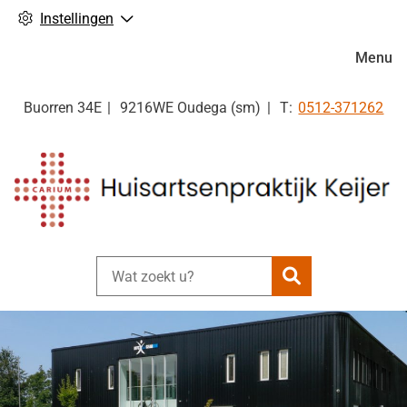
Instellingen
Hoofdm
Menu
Tel:
Buorren
34E
9216WE
Oudega (sm)
0512-371262
Zoeken