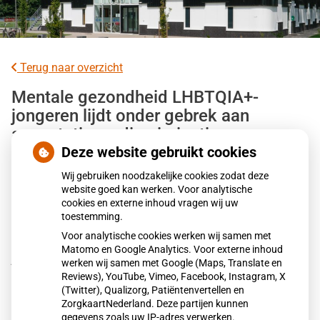
Terug naar overzicht
Mentale gezondheid LHBTQIA+-
jongeren lijdt onder gebrek aan
acceptatie en discriminatie
Deze website gebruikt cookies
LHBTQIA+-jongeren ervaren vaker mentale
Wij gebruiken noodzakelijke cookies zodat deze
gezondheidsproblemen dan leeftijdsgenoten. Gebrek aan
website goed kan werken. Voor analytische
cookies en externe inhoud vragen wij uw
acceptatie, discriminatie en agressie spelen hierbij een
toestemming.
grote rol. Jongeren die zichzelf kunnen zijn, voelen zich
Voor analytische cookies werken wij samen met
mentaal beter. Volgens het RIVM beschikken LHBTQIA+-
Matomo en Google Analytics. Voor externe inhoud
jongvolwassenen minder vaak over beschermende
werken wij samen met Google (Maps, Translate en
factoren zoals weerbaarheid, wat hun mentale gezondheid
Reviews), YouTube, Vimeo, Facebook, Instagram, X
(Twitter), Qualizorg, Patiëntenvertellen en
verder onder druk zet.
ZorgkaartNederland. Deze partijen kunnen
gegevens zoals uw IP-adres verwerken.