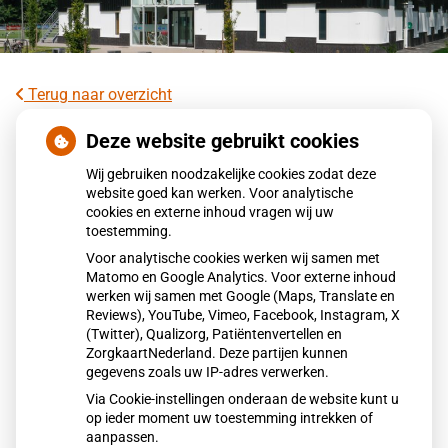
Terug naar overzicht
Wereldwijde primeur voor Anna
Deze website gebruikt cookies
Ziekenhuis met 3-D geprinte
Wij gebruiken noodzakelijke cookies zodat deze
heupimplantaat
website goed kan werken. Voor analytische
cookies en externe inhoud vragen wij uw
toestemming.
Het Anna Ziekenhuis plaatste als eerste ter wereld een 3D-
Voor analytische cookies werken wij samen met
geprint heupimplantaat bij een patiënt met heupdysplasie.
Matomo en Google Analytics. Voor externe inhoud
De innovatieve techniek kan een zware operatie voorkomen
werken wij samen met Google (Maps, Translate en
en herstel verkorten. In samenwerking met het LUMC loopt
Reviews), YouTube, Vimeo, Facebook, Instagram, X
(Twitter), Qualizorg, Patiëntenvertellen en
nu een veiligheidsonderzoek bij een kleine patiëntengroep.
ZorgkaartNederland. Deze partijen kunnen
gegevens zoals uw IP-adres verwerken.
Via Cookie-instellingen onderaan de website kunt u
Lees het hele artikel op:
Nationale zorggids
op ieder moment uw toestemming intrekken of
Publicatiedatum:
19-01-2026
aanpassen.