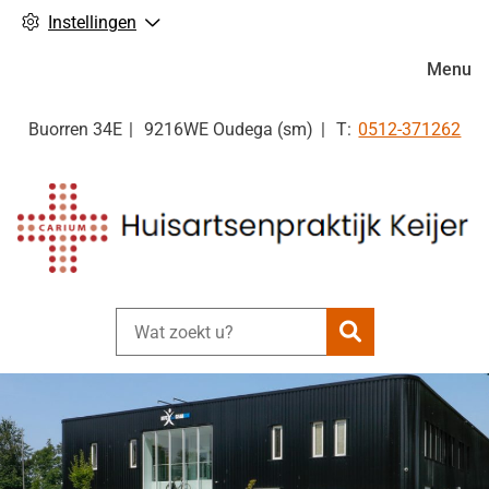
Instellingen
Hoofdm
Menu
Tel:
Buorren
34E
9216WE
Oudega (sm)
0512-371262
Zoeken